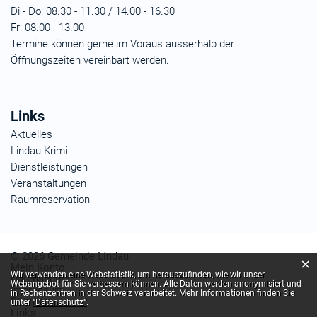
Di - Do:
08.30 - 11.30 / 14.00 - 16.30
Fr:
08.00 - 13.00
Termine können gerne im Voraus ausserhalb der
Öffnungszeiten vereinbart werden.
Links
Aktuelles
Lindau-Krimi
Dienstleistungen
Veranstaltungen
Raumreservation
© 2026 Gemeinde Lindau
×
Mein Konto
Webstatistik
Wir verwenden eine Webstatistik, um herauszufinden, wie wir unser
Datenschutz
Webangebot für Sie verbessern können. Alle Daten werden anonymisiert und
Impressum
in Rechenzentren in der Schweiz verarbeitet. Mehr Informationen finden Sie
Sitemap
unter
“Datenschutz“
.
Links